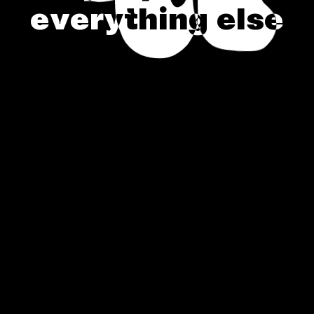
e
v
e
r
y
t
h
i
n
g
e
l
s
e