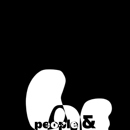
&
p
e
o
p
l
e